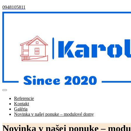
Skip
0948105811
to
0948105811
content
Open
Menu
Referencie
Kontakt
Galéria
Novinka v našej ponuke – modulové domy
Close
Novinka v našej ponuke – mod
Menu