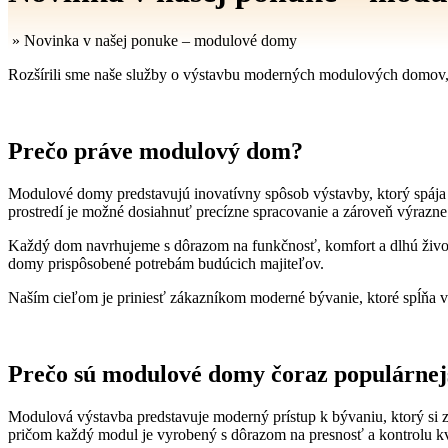
»
Novinka v našej ponuke – modulové domy
Rozšírili sme naše služby o výstavbu moderných modulových domov, kto
Prečo práve modulový dom?
Modulové domy predstavujú inovatívny spôsob výstavby, ktorý spája r
prostredí je možné dosiahnuť precízne spracovanie a zároveň výrazne
Každý dom navrhujeme s dôrazom na funkčnosť, komfort a dlhú život
domy prispôsobené potrebám budúcich majiteľov.
Naším cieľom je priniesť zákazníkom moderné bývanie, ktoré spĺňa vys
Prečo sú modulové domy čoraz populárnej
Modulová výstavba predstavuje moderný prístup k bývaniu, ktorý si zís
pričom každý modul je vyrobený s dôrazom na presnosť a kontrolu kv