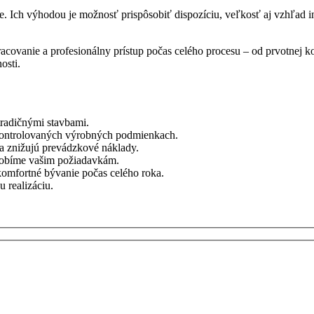
e. Ich výhodou je možnosť prispôsobiť dispozíciu, veľkosť aj vzhľa
spracovanie a profesionálny prístup počas celého procesu – od prvotne
osti.
tradičnými stavbami.
kontrolovaných výrobných podmienkach.
ia znižujú prevádzkové náklady.
ôsobíme vašim požiadavkám.
omfortné bývanie počas celého roka.
 realizáciu.