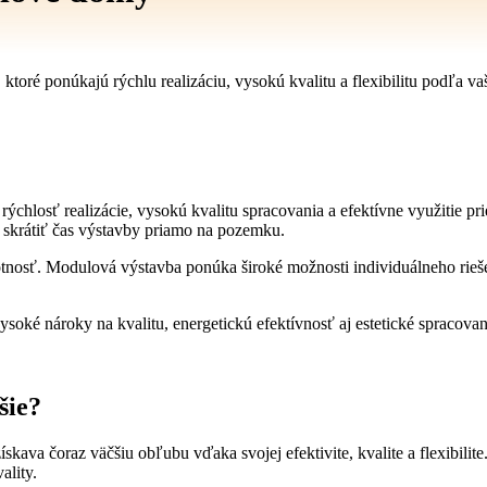
ré ponúkajú rýchlu realizáciu, vysokú kvalitu a flexibilitu podľa vaš
ýchlosť realizácie, vysokú kvalitu spracovania a efektívne využitie 
 skrátiť čas výstavby priamo na pozemku.
nosť. Modulová výstavba ponúka široké možnosti individuálneho rieš
oké nároky na kvalitu, energetickú efektívnosť aj estetické spracovan
šie?
kava čoraz väčšiu obľubu vďaka svojej efektivite, kvalite a flexibilite.
ality.