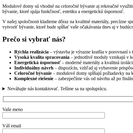
Modulové domy sú vhodné na celoročné bývanie aj rekreačné využiti
bývanie, ktoré spája funkčnosť, estetiku a energetickú úspornosť.
V našej spoločnosti kladieme dôraz na kvalitné materiály, precízne 
vytvoriť bývanie, ktoré bude spĺňať vaše očakávania dnes aj v budúcn
Prečo si vybrať nás?
Rýchla realizácia
– výstavba je výrazne kratšia v porovnaní s 
Vysoká kvalita spracovania
– jednotlivé moduly vznikajú v 
Energetická úspornosť
– moderné materiály a kvalitná izolác
Individuálny návrh
– dispozíciu, vzhľad aj vybavenie prisp
Celoročné bývanie
– modulové domy spĺňajú požiadavky na k
Komplexné riešenie
– zabezpečíme vás od návrhu až po finálnu
Neváhajte nás kontaktovať. Tešíme sa na spoluprácu.
Vaše meno
Váš email